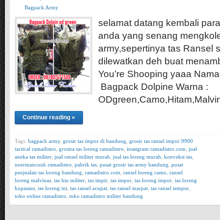
Bagpack Army
selamat datang kembali para
anda yang senang mengkole
army,sepertinya tas Ransel s
dilewatkan deh buat menamb
You’re Shooping yaaa Nama
Bagpack Dolpine Warna :
ODgreen,Camo,Hitam,Malv
Continue reading »
Tags:
bagpack army
,
grosir tas impor di bandung
,
grosir tas ransel impor 9900
tactical ramadistro
,
grosira tas loreng ramadistro
,
insatgram ramadistro.com
,
jual
aneka tas militer
,
jual ransel militer murah
,
jual tas loreng murah
,
konveksi tas
,
noermancunk ramadistro
,
pabrik tas
,
pusat grosir tas army bandung
,
pusat
penjualan tas loreng bandung
,
ramadistro.com
,
ransel loreng camo
,
ransel
loreng malvinas
,
tas hiu militer
,
tas impir
,
tas impor
,
tas loreng impor
,
tas loreng
kopassus
,
tas loreng tni
,
tas ransel acupat
,
tas ransel marpat
,
tas ransel tempur
,
toko online ramadistro
,
toko ramadistro militer bandung