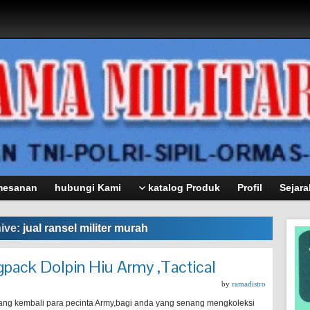
mesanan
hubungi Kami
katalog Produk
Profil
Sejara
ive:
jual ransel militer murah
gpack Dolpin Hiu Army ,Tactical
by
ramadistro
ang kembali para pecinta Army,bagi anda yang senang mengkoleksi