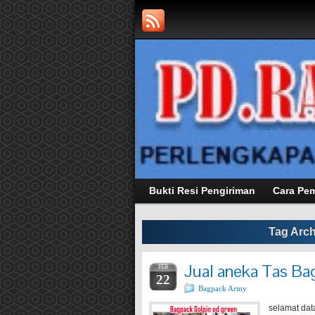
Bukti Resi Pengiriman
Cara Pe
Tag Arch
Jual aneka Tas Ba
FEB
22
Bagpack Army
selamat dat