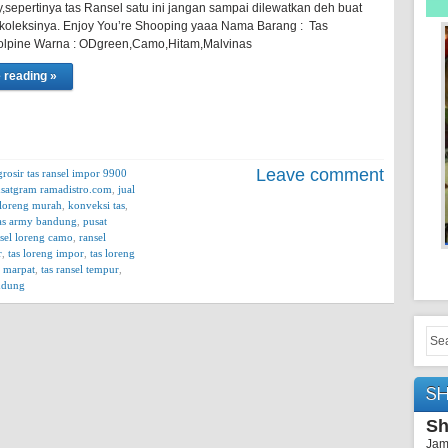
,sepertinya tas Ransel satu ini jangan sampai dilewatkan deh buat
oleksinya. Enjoy You’re Shooping yaaa Nama Barang : Tas
lpine Warna : ODgreen,Camo,Hitam,Malvinas
 reading »
Leave comment
grosir tas ransel impor 9900
nsatgram ramadistro.com
,
jual
s loreng murah
,
konveksi tas
,
tas army bandung
,
pusat
sel loreng camo
,
ransel
r
,
tas loreng impor
,
tas loreng
l marpat
,
tas ransel tempur
,
andung
S
Sh
Jam