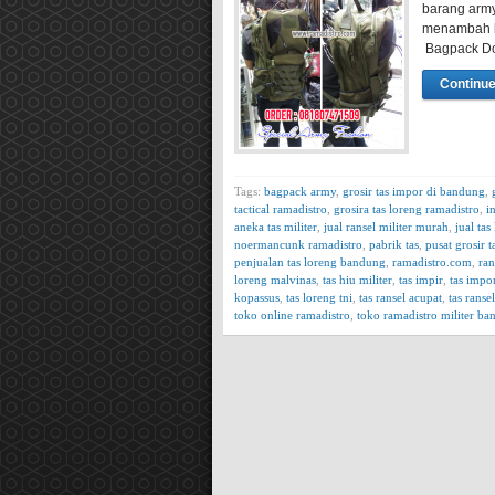
barang army
menambah k
Bagpack Do
Continue
Tags:
bagpack army
,
grosir tas impor di bandung
,
tactical ramadistro
,
grosira tas loreng ramadistro
,
i
aneka tas militer
,
jual ransel militer murah
,
jual ta
noermancunk ramadistro
,
pabrik tas
,
pusat grosir 
penjualan tas loreng bandung
,
ramadistro.com
,
ran
loreng malvinas
,
tas hiu militer
,
tas impir
,
tas impo
kopassus
,
tas loreng tni
,
tas ransel acupat
,
tas ranse
toko online ramadistro
,
toko ramadistro militer b