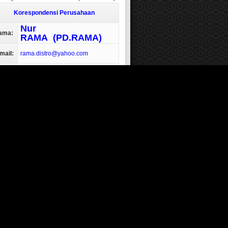
Korespondensi Perusahaan
Nur
ama:
RAMA
(PD.RAMA)
mail:
rama.distro@
yahoo.com
 Line
ramadistro.com
o hp
081-807-471-509
WA :
elp
0852-8399-2055
PD.RAMA
(ramadistro)
Showroom/office :
Jl.Rs Dustira no
amat:
26 Cimahi-Bandung(samping
TIKI) depan taman kartini pas
belokan Pertama Pussen Armed
Bandung-Indonesia