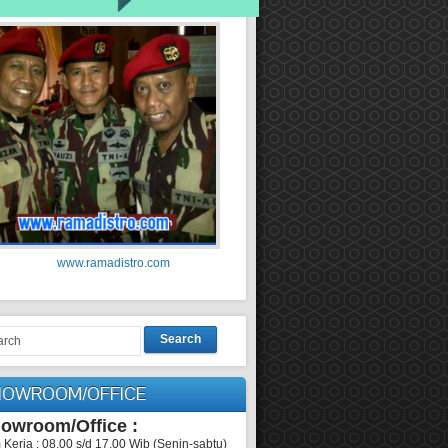
www.ramadistro.com
Search
HOWROOM/OFFICE
owroom/Office :
 Kerja : 08.00 s/d 17.00 Wib (Senin-sabtu)