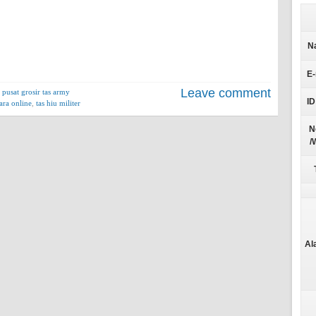
N
E-
Leave comment
,
pusat grosir tas army
ID
ara online
,
tas hiu militer
N
/
T
Al