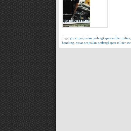
Tags:
grosir penjualan perlengkapan militer online
bandung
,
pusat penjualan perlengkapan militer sec