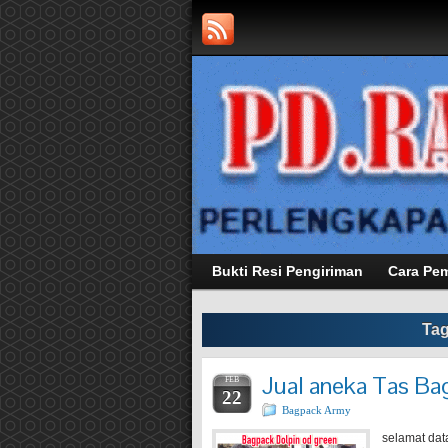
Bukti Resi Pengiriman
Cara Pe
Tag
Jual aneka Tas Ba
FEB
22
Bagpack Army
selamat dat