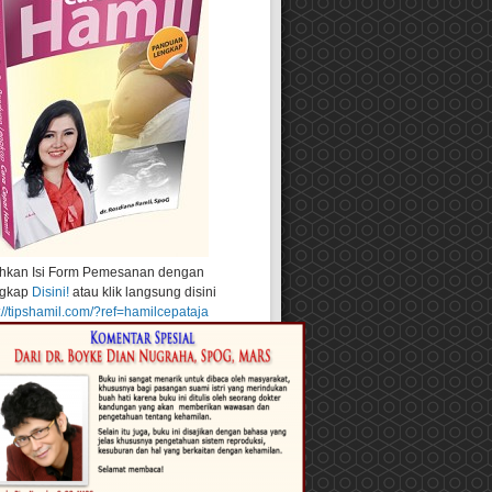
ahkan Isi Form Pemesanan dengan
gkap
Disini!
atau klik langsung disini
://tipshamil.com/?ref=hamilcepataja