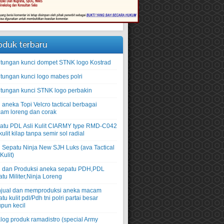
oduk terbaru
tungan kunci dompet STNK logo Kostrad
tungan kunci logo mabes polri
tungan kunci STNK logo perbakin
 aneka Topi Velcro tactical berbagai
am loreng dan corak
atu PDL Asli Kulit CIARMY type RMD-C042
ulit kilap tanpa semir sol radial
l Sepatu Ninja New SJH Luks (ava Tactical
 Kulit)
l dan Produksi aneka sepatu PDH,PDL
tu Militer,Ninja Loreng
jual dan memproduksi aneka macam
tu kulit pdl/Pdh tni polri partai besar
pun kecil
alog produk ramadistro (special Army