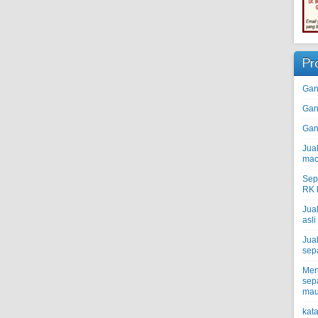
Pr
Gan
Gan
Gan
Jual
mac
Sep
RK k
Jua
asli
Jua
sepa
Men
sepa
mau
kat