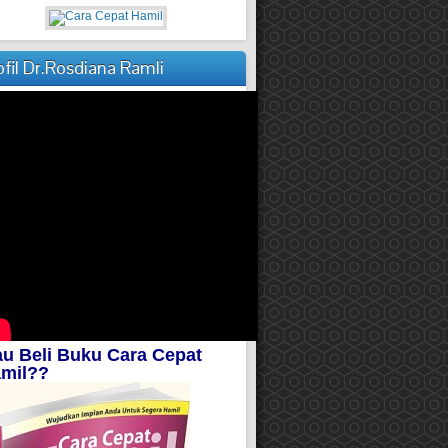
ofil Dr.Rosdiana Ramli
u Beli Buku Cara Cepat
mil??