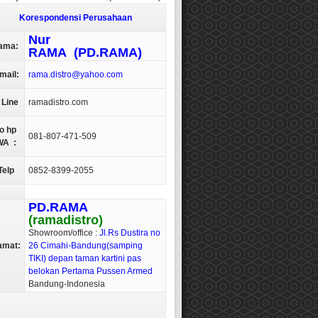
Korespondensi Perusahaan
Nur
ama:
RAMA
(PD.RAMA)
mail:
rama.distro@
yahoo.com
 Line
ramadistro.com
o hp
081-807-471-509
WA :
elp
0852-8399-2055
PD.RAMA
(ramadistro)
Showroom/office :
Jl.Rs Dustira no
amat:
26 Cimahi-Bandung(samping
TIKI) depan taman kartini pas
belokan Pertama Pussen Armed
Bandung-Indonesia