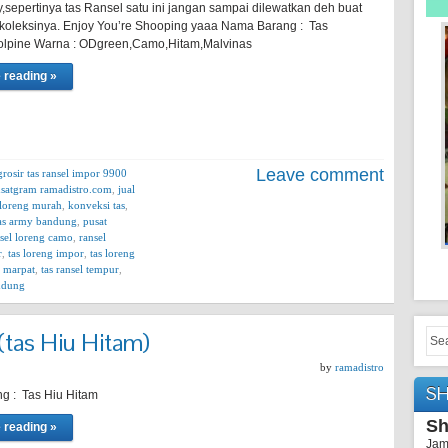
,sepertinya tas Ransel satu ini jangan sampai dilewatkan deh buat
oleksinya. Enjoy You’re Shooping yaaa Nama Barang : Tas
lpine Warna : ODgreen,Camo,Hitam,Malvinas
 reading »
Leave comment
grosir tas ransel impor 9900
nsatgram ramadistro.com
,
jual
s loreng murah
,
konveksi tas
,
tas army bandung
,
pusat
sel loreng camo
,
ransel
r
,
tas loreng impor
,
tas loreng
l marpat
,
tas ransel tempur
,
andung
 (tas Hiu Hitam)
by
ramadistro
S
g : Tas Hiu Hitam
Sh
 reading »
Jam