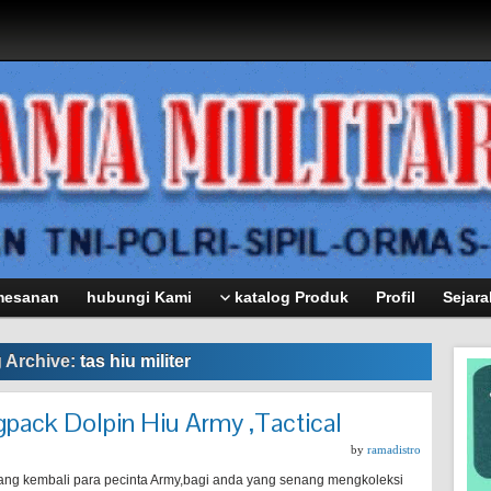
mesanan
hubungi Kami
katalog Produk
Profil
Sejara
 Archive:
tas hiu militer
gpack Dolpin Hiu Army ,Tactical
by
ramadistro
ang kembali para pecinta Army,bagi anda yang senang mengkoleksi