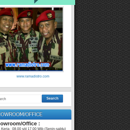
www.ramadistro.com
Search
HOWROOM/OFFICE
owroom/Office :
 Kerja : 08.00 s/d 17.00 Wib (Senin-sabtu)