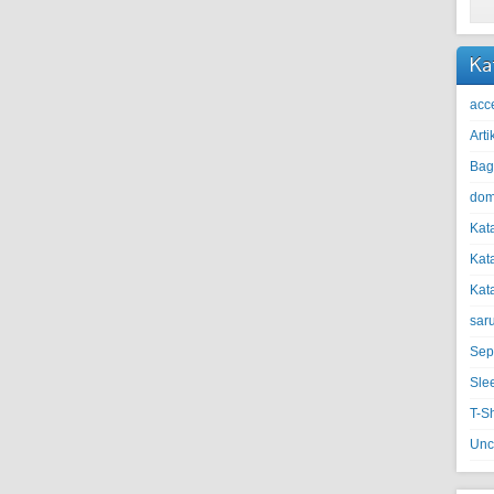
Ka
acc
Arti
Bag
dom
Kat
Kat
Kat
sar
Sep
Sle
T-S
Unc