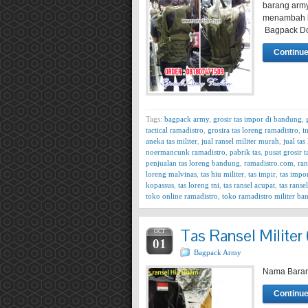
barang army
menambah k
Bagpack Do
Continue
Tags:
bagpack army
,
grosir tas impor di bandung
,
tactical ramadistro
,
grosira tas loreng ramadistro
,
i
aneka tas militer
,
jual ransel militer murah
,
jual ta
noermancunk ramadistro
,
pabrik tas
,
pusat grosir 
penjualan tas loreng bandung
,
ramadistro.com
,
ran
loreng malvinas
,
tas hiu militer
,
tas impir
,
tas impo
kopassus
,
tas loreng tni
,
tas ransel acupat
,
tas ranse
toko online ramadistro
,
toko ramadistro militer b
Tas Ransel Militer
OCT
01
Bagpack Army
Nama Baran
Continue