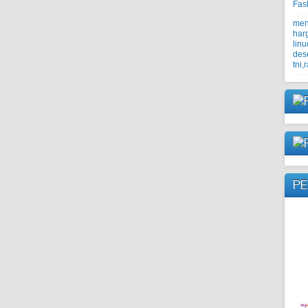
Fas
men
har
linu
des
tni,
PE