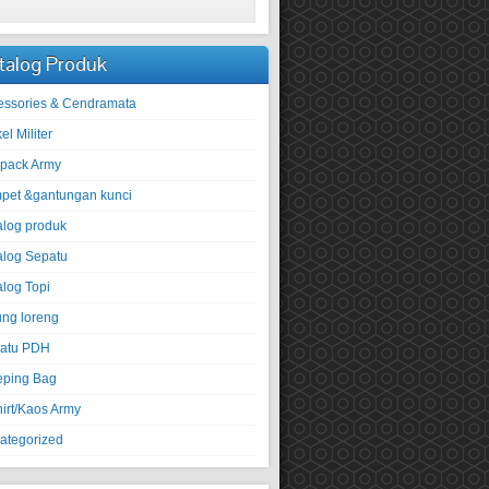
talog Produk
essories & Cendramata
kel Militer
pack Army
pet &gantungan kunci
alog produk
alog Sepatu
alog Topi
ung loreng
atu PDH
eping Bag
hirt/Kaos Army
ategorized