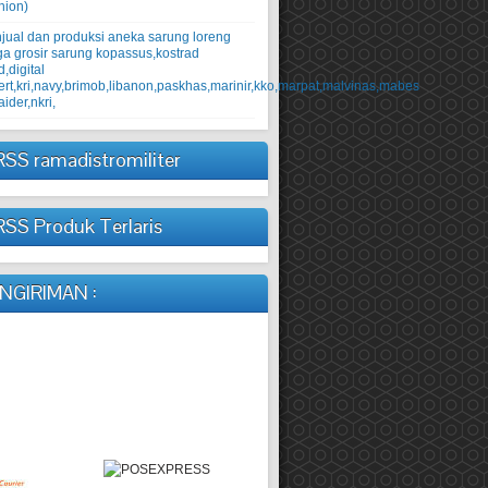
hion)
jual dan produksi aneka sarung loreng
ga grosir sarung kopassus,kostrad
d,digital
ert,kri,navy,brimob,libanon,paskhas,marinir,kko,marpat,malvinas,mabes
raider,nkri,
ramadistromiliter
Produk Terlaris
NGIRIMAN :