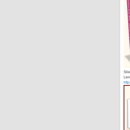
Sil
Len
http