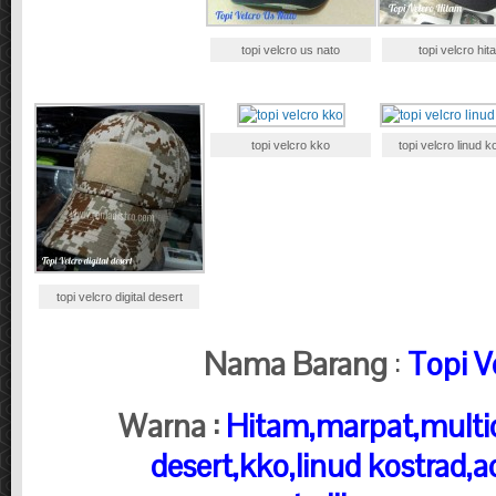
topi velcro us nato
topi velcro hit
topi velcro kko
topi velcro linud k
topi velcro digital desert
Nama Barang
:
Topi V
Warna :
Hitam,marpat,multic
desert,kko,linud kostrad,