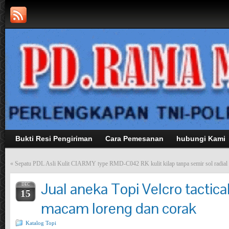
Bukti Resi Pengiriman
Cara Pemesanan
hubungi Kami
«
Sepatu PDL Asli Kulit CIARMY type RMD-C042 RK kulit kilap tanpa semir sol radial
Jual aneka Topi Velcro tactica
DEC
15
macam loreng dan corak
Katalog Topi