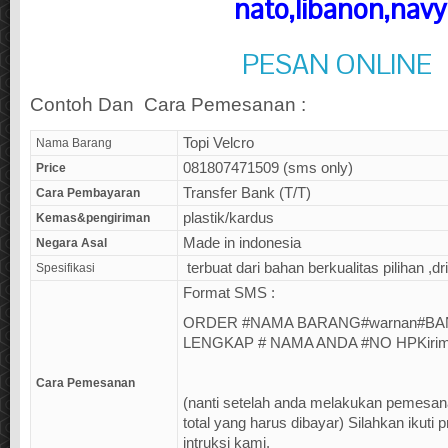
nato,libanon,navy
PESAN ONLINE
Contoh Dan Cara Pemesanan :
Topi Velcro
Nama Barang
081807471509 (sms only)
Price
Transfer Bank (T/T)
Cara Pembayaran
plastik/kardus
Kemas&pengiriman
Made in indonesia
Negara Asal
terbuat dari bahan berkualitas pilihan ,dril
Spesifikasi
Format SMS :
ORDER #NAMA BARANG#warnan#B
LENGKAP # NAMA ANDA #NO HPKirim
Cara Pemesanan
(nanti setelah anda melakukan pemesan
total yang harus dibayar) Silahkan ikuti
intruksi kami.