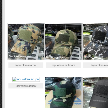
topi velcro marpat
topi velcro multicam
topi velcro na
topi velcro acupat