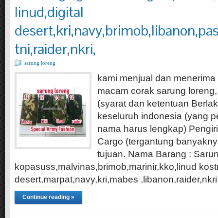
linud,digital
desert,kri,navy,brimob,libanon,p
tni,raider,nkri,
sarung loreng
kami menjual dan menerima
macam corak sarung loreng,
(syarat dan ketentuan Berlaku
keseluruh indonesia (yang p
nama harus lengkap) Pengiri
Cargo (tergantung banyakny
tujuan. Nama Barang : Saru
kopasuss,malvinas,brimob,marinir,kko,linud kostr
desert,marpat,navy,kri,mabes ,libanon,raider,nkri
Continue reading »