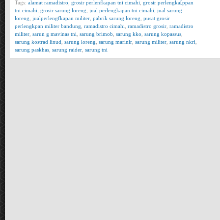
Tags:
alamat ramadistro
,
grosir perlenfkapan tni cimahi
,
grosir perlengka[ppan
tni cimahi
,
grosir sarung loreng
,
jual perlengkapan tni cimahi
,
jual sarung
loreng
,
jualperlengfkapan militer
,
pabrik sarung loreng
,
pusat grosir
perlengkpan militer bandung
,
ramadistro cimahi
,
ramadistro grosir
,
ramadistro
militer
,
sarun g mavinas tni
,
sarung brimob
,
sarung kko
,
sarung kopassus
,
sarung kostrad linud
,
sarung loreng
,
sarung marinir
,
sarung militer
,
sarung nkri
,
sarung paskhas
,
sarung raider
,
sarung tni