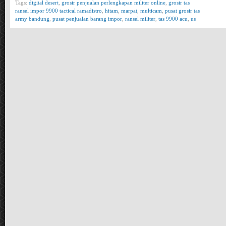
Tags:
digital desert
,
grosir penjualan perlengkapan militer online
,
grosir tas
ransel impor 9900 tactical ramadistro
,
hitam
,
marpat
,
multicam
,
pusat grosir tas
army bandung
,
pusat penjualan barang impor
,
ransel militer
,
tas 9900 acu
,
us